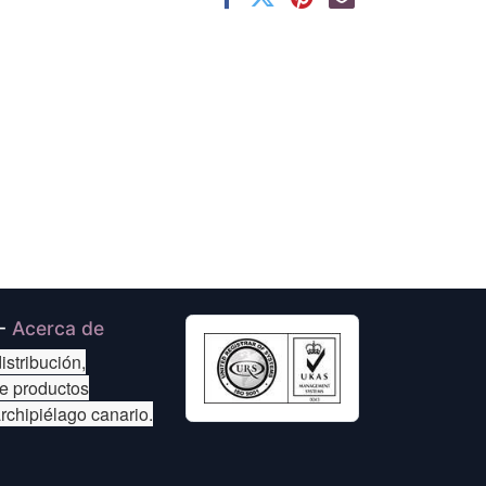
-
Acerca de
istribución,
de productos
archipiélago canario.