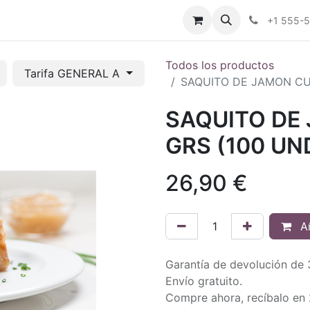
tros
Tienda Online
Transparencia
Blog
Contáctenos
+1 555-
Todos los productos
Tarifa GENERAL A
SAQUITO DE JAMON CU
SAQUITO DE
GRS (100 UN
26,90
€
Añ
Garantía de devolución de 
Envío gratuito.
Compre ahora, recíbalo en 