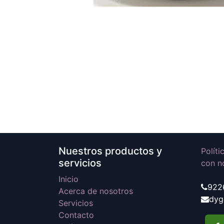
Nuestros productos y
Polít
servicios
con n
Inicio
922
Acerca de nosotros
dyg
Servicios
Contacto