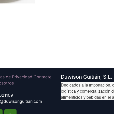
Duwison Guitián, S.L.
icas de Privacidad Contacte
osotros
Dedicados a la importación, d
logística y comercialización 
621109
alimenticios y bebidas en el 
@duwisonguitian.com