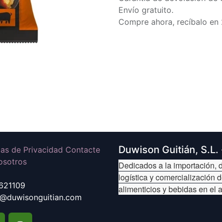
Envío gratuito.
Compre ahora, recíbalo en 
Duwison Guitián, S.L.
icas de Privacidad Contacte
osotros
Dedicados a la importación, d
logística y comercialización 
621109
alimenticios y bebidas en el 
@duwisonguitian.com