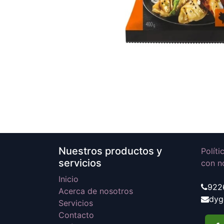
Nuestros productos y
Polít
servicios
con n
Inicio
922
Acerca de nosotros
dyg
Servicios
Contacto