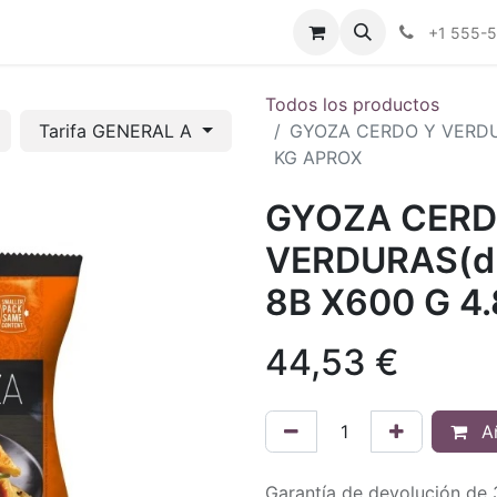
tros
Tienda Online
Transparencia
Blog
Contáctenos
+1 555-
Todos los productos
Tarifa GENERAL A
GYOZA CERDO Y VERDUR
KG APROX
GYOZA CERD
VERDURAS(du
8B X600 G 4
44,53
€
Añ
Garantía de devolución de 