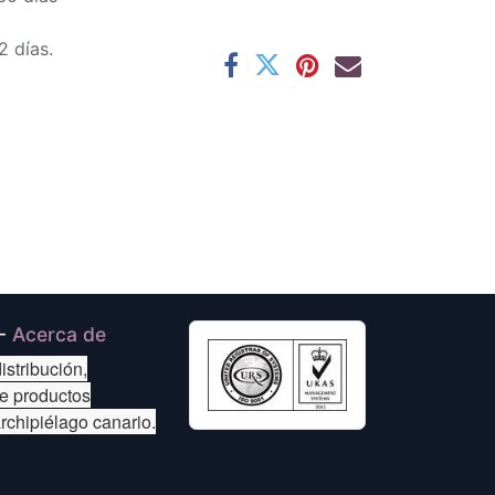
2 días.
-
Acerca de
istribución,
de productos
archipiélago canario.