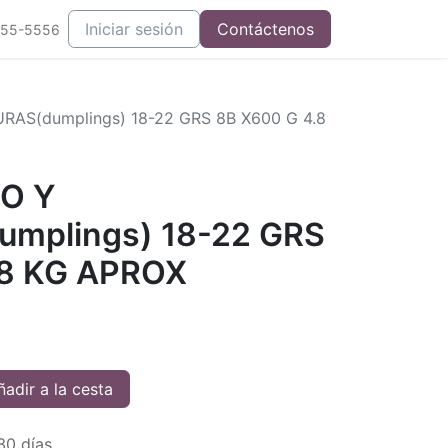
Iniciar sesión
Contáctenos
555-5556
AS(dumplings) 18-22 GRS 8B X600 G 4.8
O Y
mplings) 18-22 GRS
.8 KG APROX
adir a la cesta
30 días