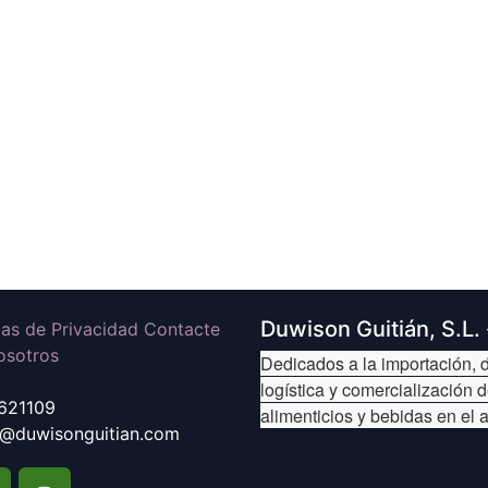
Duwison Guitián, S.L.
icas de Privacidad Contacte
osotros
Dedicados a la importación, d
logística y comercialización 
621109
alimenticios y bebidas en el 
@duwisonguitian.com