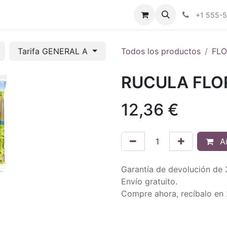
tros
Tienda Online
Transparencia
Blog
Contáctenos
+1 555-
Tarifa GENERAL A
Todos los productos
FLO
RUCULA FLOR
12,36
€
Añ
Garantía de devolución de 
Envío gratuito.
Compre ahora, recíbalo en 