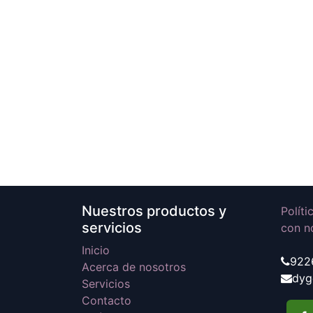
Nuestros productos y
Polít
servicios
con n
Inicio
922
Acerca de nosotros
dyg
Servicios
Contacto