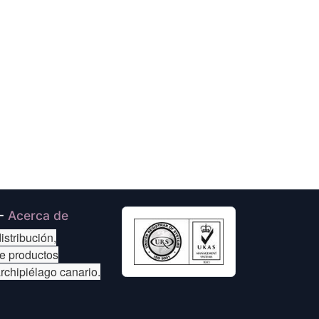
-
Acerca de
istribución,
de productos
archipiélago canario.