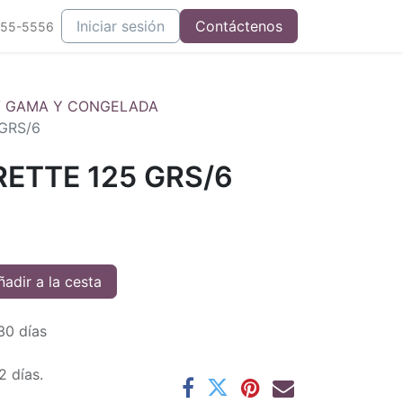
Iniciar sesión
Contáctenos
555-5556
V GAMA Y CONGELADA
GRS/6
ETTE 125 GRS/6
adir a la cesta
30 días
2 días.