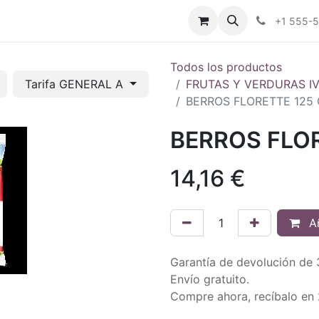
tros
Tienda Online
Transparencia
Blog
Contáctenos
+1 555-
Todos los productos
Tarifa GENERAL A
FRUTAS Y VERDURAS I
BERROS FLORETTE 125 
BERROS FLOR
14,16
€
Añ
Garantía de devolución de 
Envío gratuito.
Compre ahora, recíbalo en 