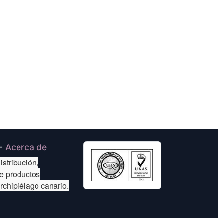
-
Acerca de
istribución,
de productos
archipiélago canario.