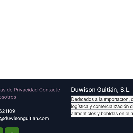
Duwison Guitián, S.L.
icas de Privacidad Contacte
osotros
Dedicados a la importación, d
logística y comercialización 
621109
alimenticios y bebidas en el 
@duwisonguitian.com