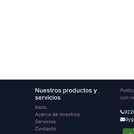
Nuestros productos y
Polít
servicios
con n
Inicio
922
Acerca de nosotros
dyg
Servicios
Contacto