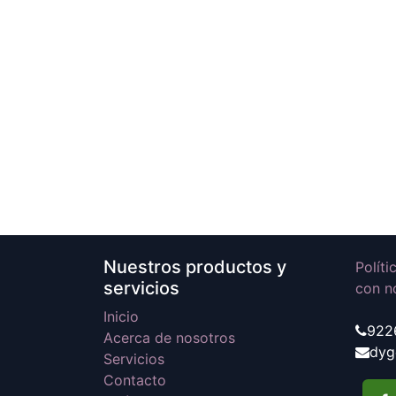
Nuestros productos y
Polít
servicios
con n
Inicio
922
Acerca de nosotros
dyg
Servicios
Contacto