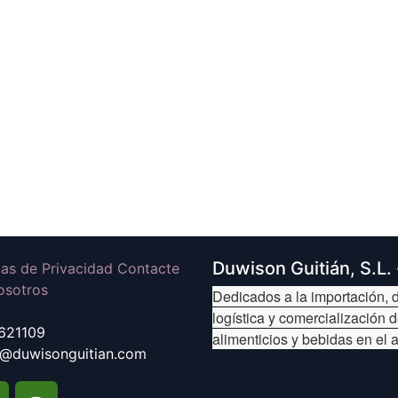
Duwison Guitián, S.L.
icas de Privacidad Contacte
osotros
Dedicados a la importación, d
logística y comercialización 
621109
alimenticios y bebidas en el 
@duwisonguitian.com