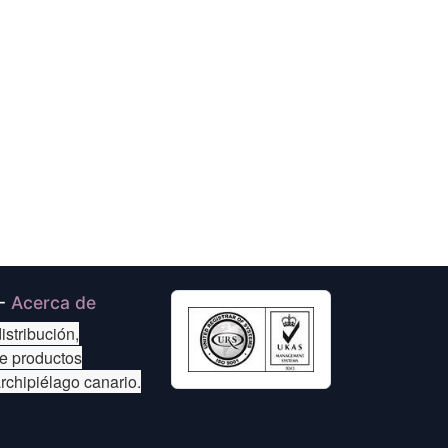
-
Acerca de
istribución,
de productos
archipiélago canario.