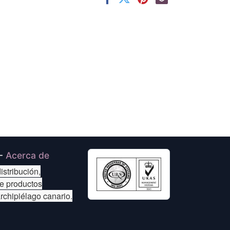
-
Acerca de
istribución,
de productos
archipiélago canario.