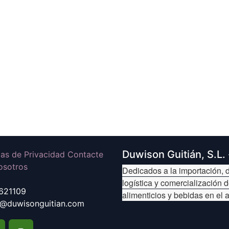
Duwison Guitián, S.L.
icas de Privacidad Contacte
osotros
Dedicados a la importación, d
logística y comercialización 
621109
alimenticios y bebidas en el 
@duwisonguitian.com