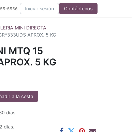
Iniciar sesión
Contáctenos
555-5556
LERIA MINI DIRECTA
GR*333UDS APROX. 5 KG
I MTQ 15
APROX. 5 KG
adir a la cesta
30 días
2 días.