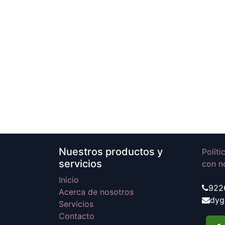
Nuestros productos y
Polít
servicios
con n
Inicio
922
Acerca de nosotros
dyg
Servicios
Contacto