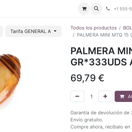
tros
Tienda Online
Transparencia
Blog
Contáctenos
+1 555-
Todos los productos
BOL
Tarifa GENERAL A
PALMERA MINI MTQ 15 
PALMERA MIN
GR*333UDS 
69,79
€
Añ
Garantía de devolución de 
Envío gratuito.
Compre ahora, recíbalo en 