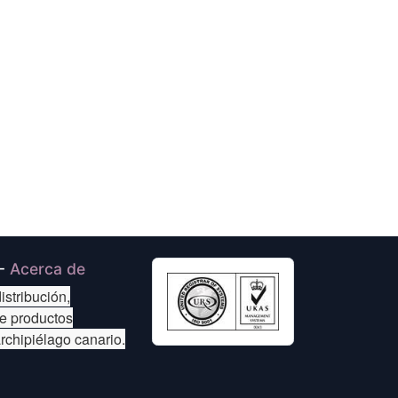
-
Acerca de
istribución,
de productos
archipiélago canario.