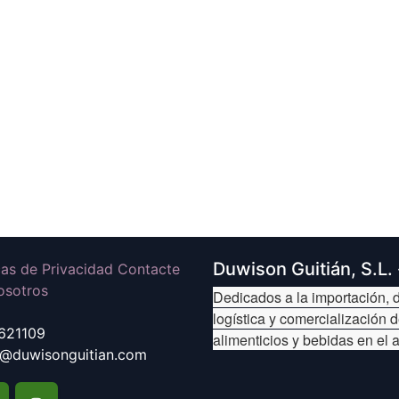
Duwison Guitián, S.L.
icas de Privacidad Contacte
osotros
Dedicados a la importación, d
logística y comercialización 
621109
alimenticios y bebidas en el 
@duwisonguitian.com