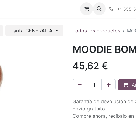
tros
Tienda Online
Transparencia
Blog
Contáctenos
+1 555-
Tarifa GENERAL A
Todos los productos
MOO
MOODIE BOM
45,62
€
Añ
Garantía de devolución de 
Envío gratuito.
Compre ahora, recíbalo en 