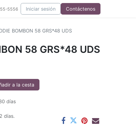
Iniciar sesión
Contáctenos
555-5556
DIE BOMBON 58 GRS*48 UDS
BON 58 GRS*48 UDS
adir a la cesta
30 días
2 días.