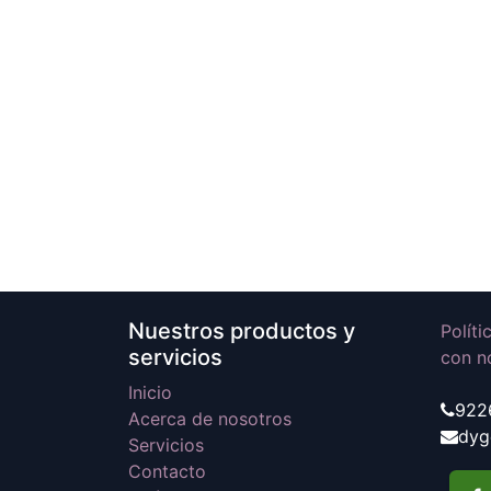
Nuestros productos y
Polít
servicios
con n
Inicio
922
Acerca de nosotros
dyg
Servicios
Contacto