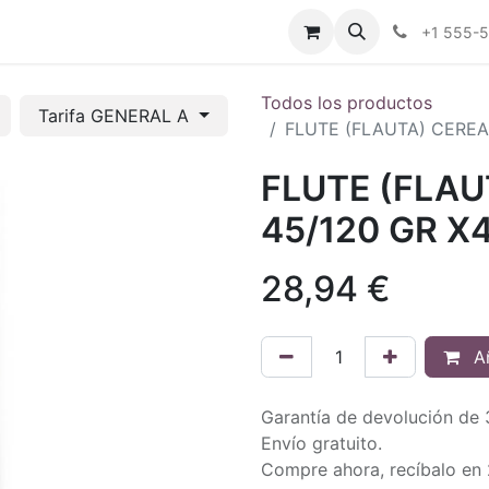
tros
Tienda Online
Transparencia
Blog
Contáctenos
+1 555-
Todos los productos
Tarifa GENERAL A
FLUTE (FLAUTA) CEREA
FLUTE (FLAU
45/120 GR X
28,94
€
Añ
Garantía de devolución de 
Envío gratuito.
Compre ahora, recíbalo en 