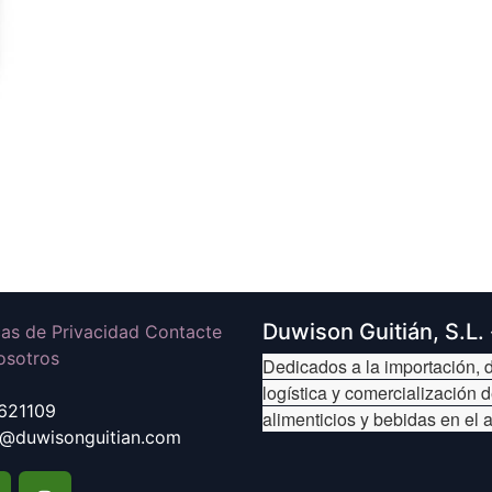
Duwison Guitián, S.L.
icas de Privacidad Contacte
osotros
Dedicados a la importación, d
logística y comercialización 
621109
alimenticios y bebidas en el 
@duwisonguitian.com