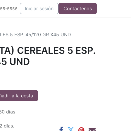
Iniciar sesión
Contáctenos
555-5556
LES 5 ESP. 45/120 GR X45 UND
TA) CEREALES 5 ESP.
45 UND
adir a la cesta
30 días
2 días.