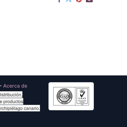
-
Acerca de
istribución,
de productos
archipiélago canario.