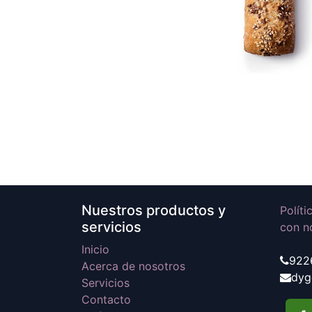
Nuestros productos y
Polít
servicios
con n
Inicio
922
Acerca de nosotros
dyg
Servicios
Contacto