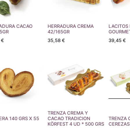
ADURA CACAO
HERRADURA CREMA
LACITOS
55GR
42/165GR
GOURMET 
€
35,58
€
39,45
€
TRENZA CREMA Y
RA 140 GRS X 55
CACAO TRADICION
TRENZA 
KÖRFEST 4 UD * 500 GRS
CEREZAS 