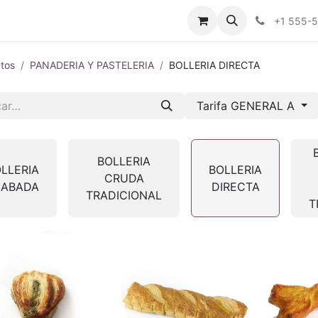
tros
Tienda Online
Transparencia
Blog
Contáctenos
+1 555-
tos
PANADERIA Y PASTELERIA
BOLLERIA DIRECTA
Tarifa GENERAL A
BOLLERIA
LLERIA
BOLLERIA
CRUDA
CABADA
DIRECTA
TRADICIONAL
T