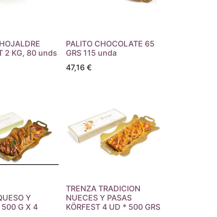
 HOJALDRE
PALITO CHOCOLATE 65
2 KG, 80 unds
GRS 115 unda
47,16
€
TRENZA TRADICION
QUESO Y
NUECES Y PASAS
500 G X 4
KÖRFEST 4 UD * 500 GRS