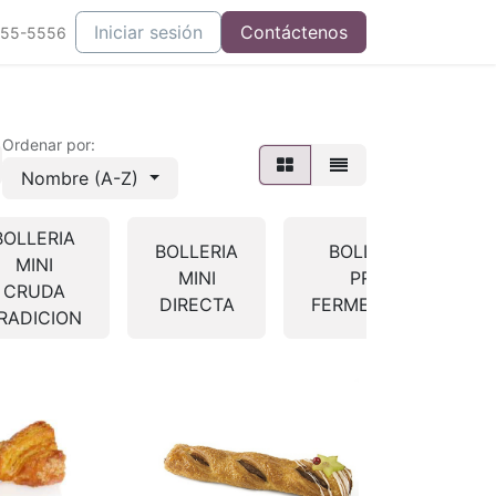
Iniciar sesión
Contáctenos
555-5556
Ordenar por:
Nombre (A-Z)
BOLLERIA
BOLLERIA
BOLLERIA
MINI
MINI
PRE-
CRUDA
DIRECTA
FERMENTADA
RADICION