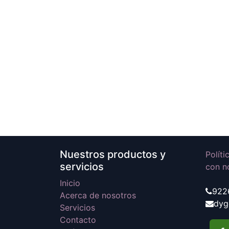
Nuestros productos y
Polít
servicios
con n
Inicio
922
Acerca de nosotros
dyg
Servicios
Contacto