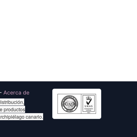
-
Acerca de
istribución,
de productos
archipiélago canario.