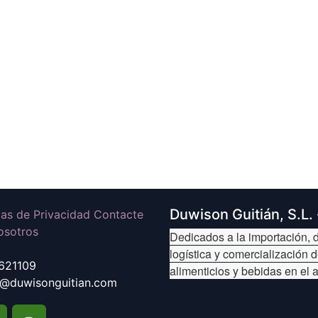
Duwison Guitián, S.L.
icas de Privacidad Contacte
osotros
Dedicados a la importación, d
logística y comercialización 
621109
alimenticios y bebidas en el 
@duwisonguitian.com