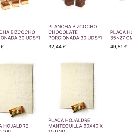
PLANCHA BIZCOCHO
CHA BIZCOCHO
CHOCOLATE
PLACA H
IONADA 30 UDS*1
PORCIONADA 30 UDS*1
35x27 CM
€
32,44
€
49,51
€
PLACA HOJALDRE
A HOJALDRE
MANTEQUILLA 60X40 X
0 10U
10 UND