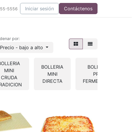
Iniciar sesión
Contáctenos
555-5556
denar por:
Precio - bajo a alto
BOLLERIA
BOLLERIA
BOLLERIA
MINI
MINI
PRE-
CRUDA
DIRECTA
FERMENTADA
RADICION