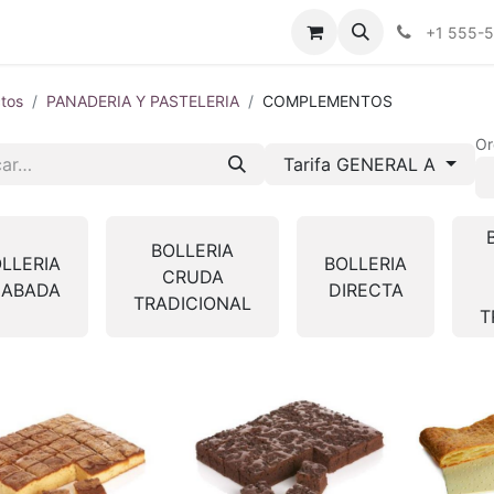
tros
Tienda Online
Transparencia
Blog
Contáctenos
+1 555-
tos
PANADERIA Y PASTELERIA
COMPLEMENTOS
Or
Tarifa GENERAL A
BOLLERIA
LLERIA
BOLLERIA
CRUDA
CABADA
DIRECTA
TRADICIONAL
T