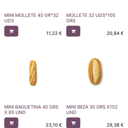
MINI MOLLETE 45 GR*32
MOLLETE 32 UDS*105
UDS
GRS
11,22
€
20,84
€
MINI BAGUETINA 45 GRS
MINI IBIZA 30 GRS X152
X 65 UND
UND
23,10
€
29,38
€