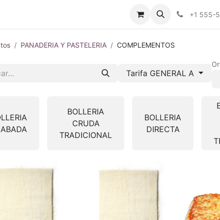
tros
Tienda Online
Transparencia
Blog
Contáctenos
+1 555-
tos
PANADERIA Y PASTELERIA
COMPLEMENTOS
Or
Tarifa GENERAL A
BOLLERIA
LLERIA
BOLLERIA
CRUDA
CABADA
DIRECTA
TRADICIONAL
T