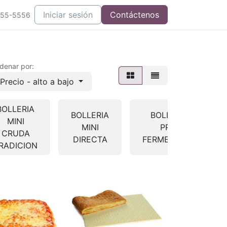
Iniciar sesión
Contáctenos
555-5556
denar por:
Precio - alto a bajo
BOLLERIA
BOLLERIA
BOLLERIA
MINI
MINI
PRE-
CRUDA
DIRECTA
FERMENTADA
RADICION