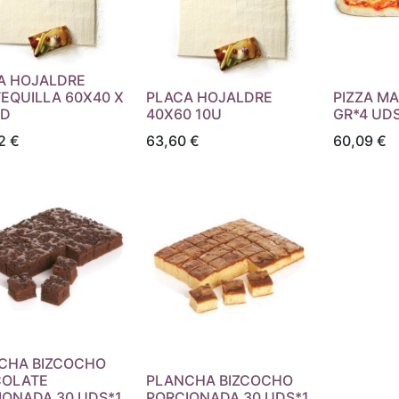
A HOJALDRE
EQUILLA 60X40 X
PLACA HOJALDRE
PIZZA MA
ND
40X60 10U
GR*4 UD
2
€
63,60
€
60,09
€
CHA BIZCOCHO
OLATE
PLANCHA BIZCOCHO
IONADA 30 UDS*1
PORCIONADA 30 UDS*1