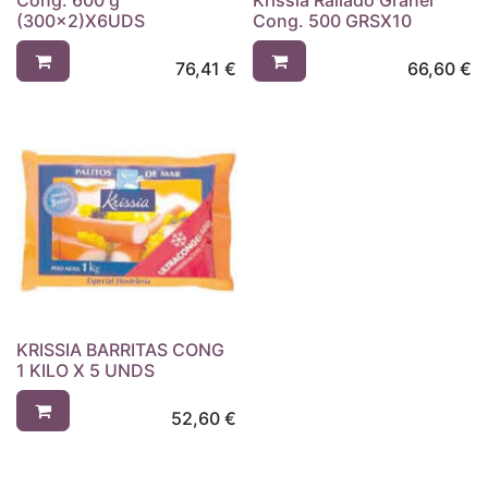
Cong. 600 g
Krissia Rallado Granel
(300x2)X6UDS
Cong. 500 GRSX10
76,41
€
66,60
€
KRISSIA BARRITAS CONG
1 KILO X 5 UNDS
52,60
€