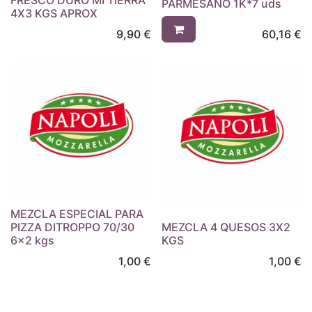
FRESCO DURO MI TIERRA
PARMESANO 1K*7 uds
4X3 KGS APROX
9,90
€
60,16
€
MEZCLA ESPECIAL PARA
PIZZA DITROPPO 70/30
MEZCLA 4 QUESOS 3X2
6x2 kgs
KGS
1,00
€
1,00
€