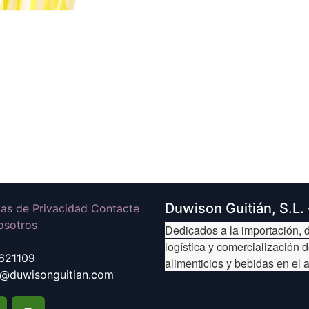
Duwison Guitián, S.L.
icas de Privacidad Contacte
osotros
Dedicados a la importación, d
logística y comercialización 
621109
alimenticios y bebidas en el 
@duwisonguitian.com