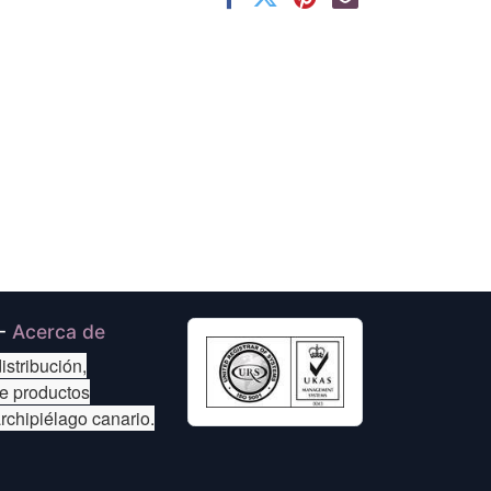
-
Acerca de
istribución,
de productos
archipiélago canario.