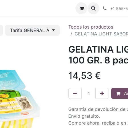
tros
Tienda Online
Transparencia
Blog
Contáctenos
+1 555-
Todos los productos
Tarifa GENERAL A
GELATINA LIGHT SABORE
GELATINA LI
100 GR. 8 pa
14,53
€
Añ
Garantía de devolución de 
Envío gratuito.
Compre ahora, recíbalo en 