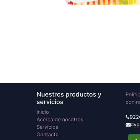
Nuestros productos y
Polít
servicios
con n
Inicio
922
Acerca de nosotros
dyg
Servicios
Contacto