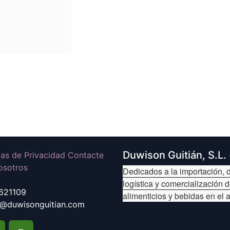
Duwison Guitián, S.L.
icas de Privacidad Contacte
osotros
Dedicados a la importación, d
logística y comercialización 
621109
alimenticios y bebidas en el 
@duwisonguitian.com