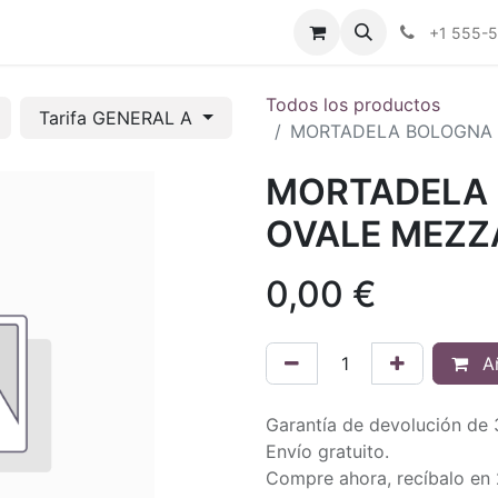
tros
Tienda Online
Transparencia
Blog
Contáctenos
+1 555-
Todos los productos
Tarifa GENERAL A
MORTADELA BOLOGNA I
MORTADELA 
OVALE MEZZA
0,00
€
Añ
Garantía de devolución de 
Envío gratuito.
Compre ahora, recíbalo en 