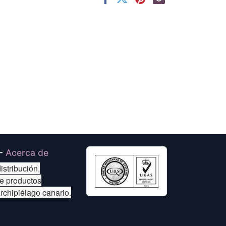
-
Acerca de
istribución,
de productos
archipiélago canario.