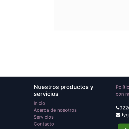
Nuestros productos y
Polít
servicios
con n
Inicio
922
Acerca de nosotros
dyg
Servicios
Contacto