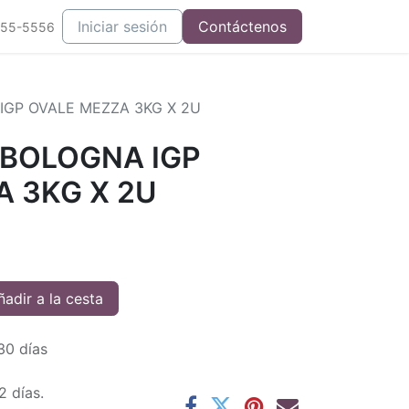
Iniciar sesión
Contáctenos
555-5556
GP OVALE MEZZA 3KG X 2U
BOLOGNA IGP
 3KG X 2U
adir a la cesta
30 días
2 días.