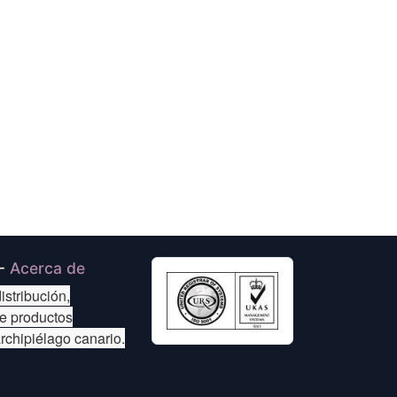
-
Acerca de
istribución,
de productos
archipiélago canario.