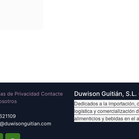
Duwison Guitián, S.L.
icas de Privacidad Contacte
osotros
Dedicados a la importación, d
logística y comercialización 
621109
alimenticios y bebidas en el 
@duwisonguitian.com