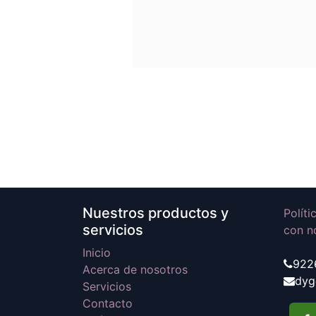
Nuestros productos y
Polít
servicios
con n
Inicio
922
Acerca de nosotros
dyg
Servicios
Contacto