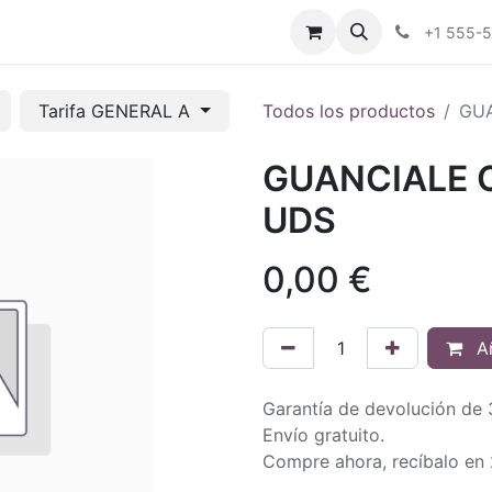
tros
Tienda Online
Transparencia
Blog
Contáctenos
+1 555-
Tarifa GENERAL A
Todos los productos
GUA
GUANCIALE C
UDS
0,00
€
Añ
Garantía de devolución de 
Envío gratuito.
Compre ahora, recíbalo en 