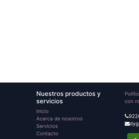
Nuestros productos y
Polít
servicios
con n
Inicio
922
Acerca de nosotros
dyg
Servicios
Contacto