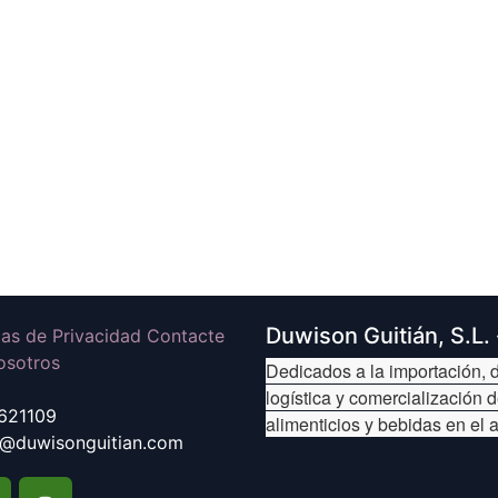
Duwison Guitián, S.L.
icas de Privacidad Contacte
osotros
Dedicados a la importación, d
logística y comercialización 
621109
alimenticios y bebidas en el 
@duwisonguitian.com