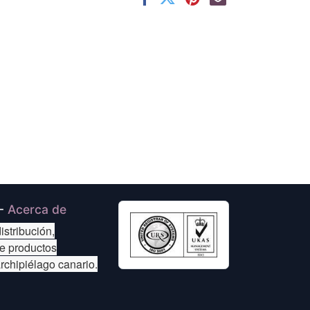
-
Acerca de
istribución,
de productos
archipiélago canario.