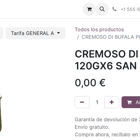
tros
Tienda Online
Transparencia
Blog
Contáctenos
+1 555-
Todos los productos
Tarifa GENERAL A
CREMOSO DI BUFALA P
CREMOSO DI
120GX6 SAN
0,00
€
Añ
Garantía de devolución de 
Envío gratuito.
Compre ahora, recíbalo en 