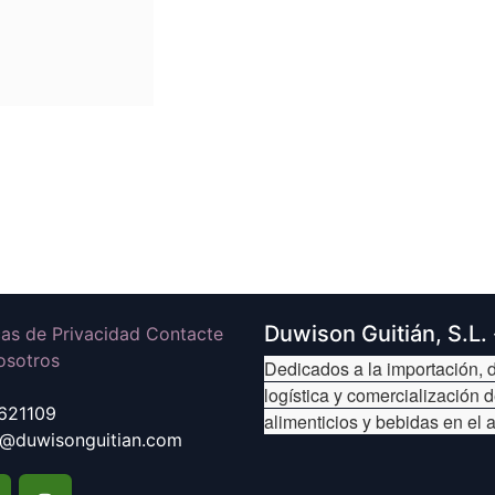
Duwison Guitián, S.L.
icas de Privacidad Contacte
osotros
Dedicados a la importación, d
logística y comercialización 
621109
alimenticios y bebidas en el 
@duwisonguitian.com