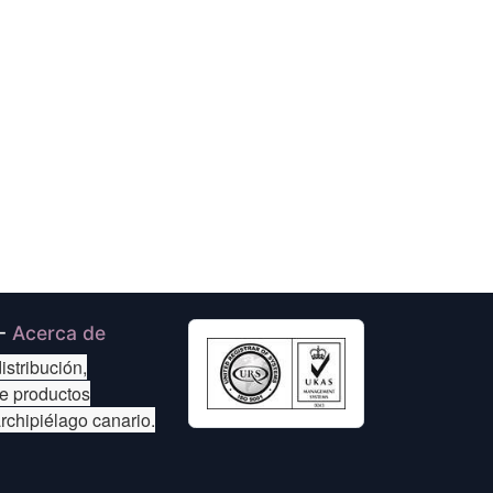
-
Acerca de
istribución,
de productos
archipiélago canario.