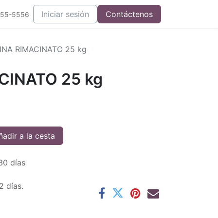
Iniciar sesión
Contáctenos
555-5556
INA RIMACINATO 25 kg
CINATO 25 kg
adir a la cesta
30 días
2 días.