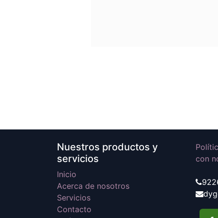
Nuestros productos y
Polít
servicios
con n
Inicio
922
Acerca de nosotros
dyg
Servicios
Contacto