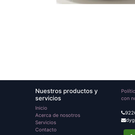
Nuestros productos y
Polít
servicios
con n
Inicio
922
Acerca de nosotros
dyg
Servicios
Contacto