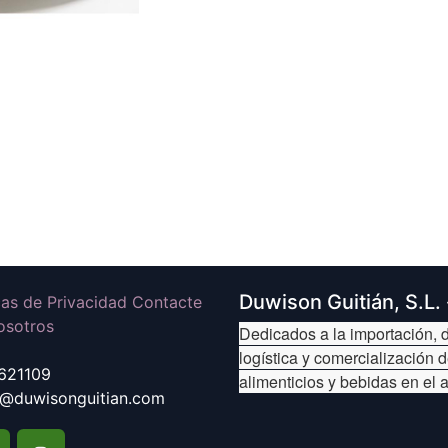
Duwison Guitián, S.L.
icas de Privacidad Contacte
osotros
Dedicados a la importación, d
logística y comercialización 
621109
alimenticios y bebidas en el 
@duwisonguitian.com