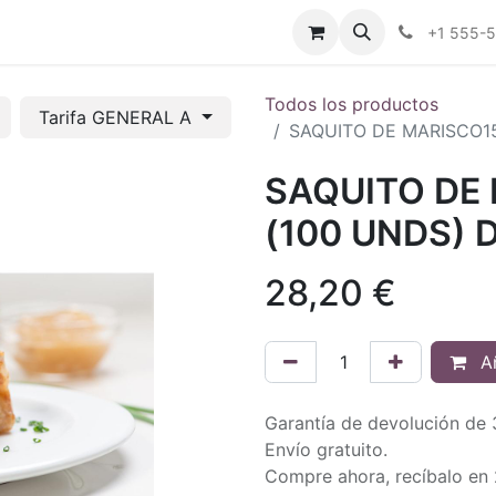
tros
Tienda Online
Transparencia
Blog
Contáctenos
+1 555-
Todos los productos
Tarifa GENERAL A
SAQUITO DE MARISCO15
SAQUITO DE
(100 UNDS) 
28,20
€
Añ
Garantía de devolución de 
Envío gratuito.
Compre ahora, recíbalo en 