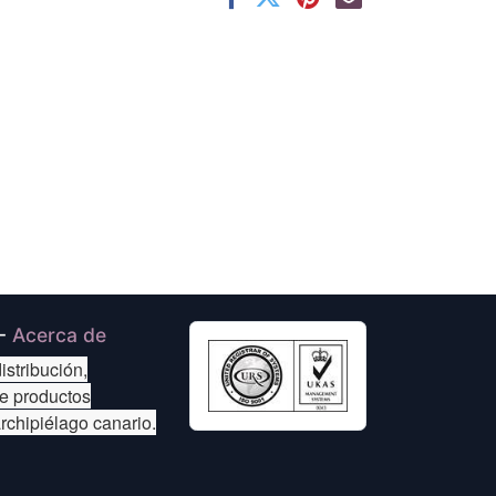
-
Acerca de
istribución,
de productos
archipiélago canario.