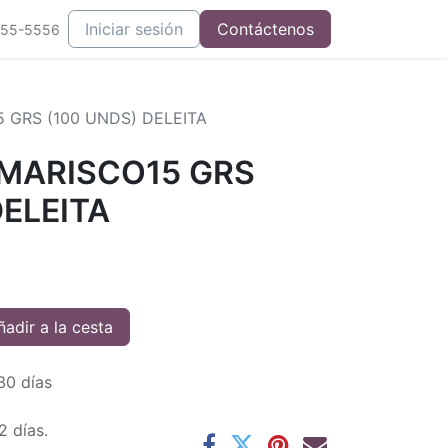
Iniciar sesión
Contáctenos
555-5556
 GRS (100 UNDS) DELEITA
 MARISCO15 GRS
DELEITA
adir a la cesta
30 días
2 días.