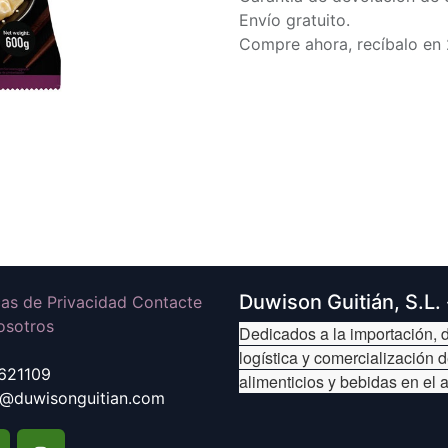
Envío gratuito.
Compre ahora, recíbalo en 
Duwison Guitián, S.L.
icas de Privacidad Contacte
osotros
Dedicados a la importación, d
logística y comercialización 
621109
alimenticios y bebidas en el 
@duwisonguitian.com