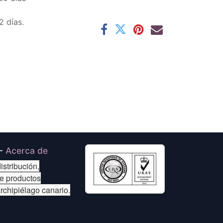
2 días.
-
Acerca de
istribución,
de productos
archipiélago canario.