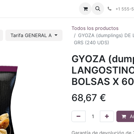
tros
Tienda Online
Transparencia
Blog
Contáctenos
+1 555-
Todos los productos
Tarifa GENERAL A
GYOZA (dumplings) DE
GRS (240 UDS)
GYOZA (dump
LANGOSTINOS
BOLSAS X 60
68,67
€
Añ
Garantía de devolución de 