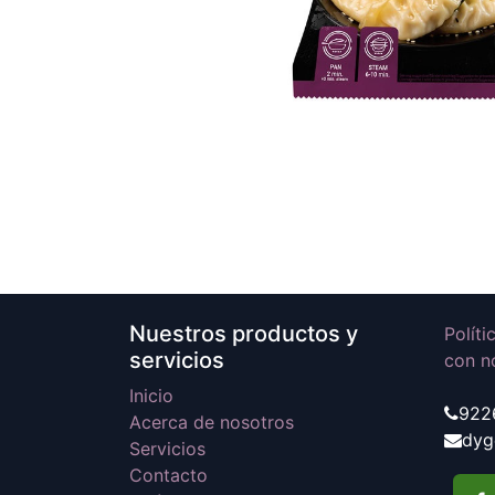
Nuestros productos y
Polít
servicios
con n
Inicio
922
Acerca de nosotros
dyg
Servicios
Contacto