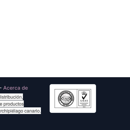
-
Acerca de
istribución,
de productos
archipiélago canario.