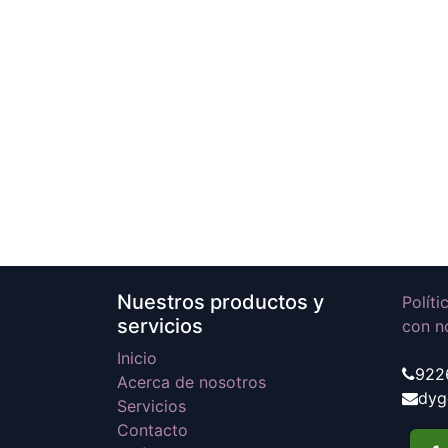
Nuestros productos y
Polít
servicios
con n
Inicio
922
Acerca de nosotros
dyg
Servicios
Contacto