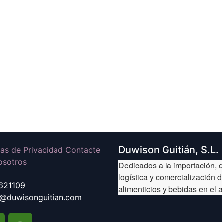
Duwison Guitián, S.L.
icas de Privacidad Contacte
osotros
Dedicados a la importación, d
logística y comercialización 
621109
alimenticios y bebidas en el 
@duwisonguitian.com