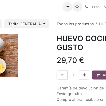
tros
Tienda Online
Transparencia
Blog
Contáctenos
+1 555-
Tarifa GENERAL A
Todos los productos
HUE
HUEVO COCI
GUSTO
29,70
€
Añ
Garantía de devolución de 
Envío gratuito.
Compre ahora, recíbalo en 