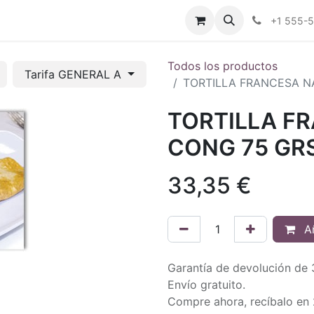
tros
Tienda Online
Transparencia
Blog
Contáctenos
+1 555-
Todos los productos
Tarifa GENERAL A
TORTILLA FRANCESA N
TORTILLA F
CONG 75 GRS
33,35
€
Añ
Garantía de devolución de 
Envío gratuito.
Compre ahora, recíbalo en 