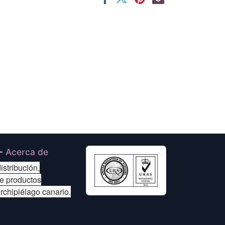
-
Acerca de
istribución,
de productos
archipiélago canario.