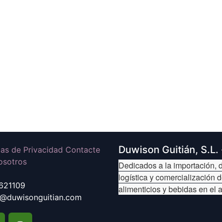
Duwison Guitián, S.L.
icas de Privacidad Contacte
osotros
Dedicados a la importación, d
logística y comercialización 
621109
alimenticios y bebidas en el 
@duwisonguitian.com