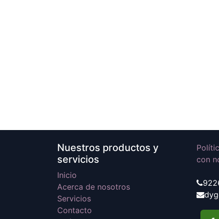
Nuestros productos y
Polít
servicios
con n
Inicio
922
Acerca de nosotros
dyg
Servicios
Contacto