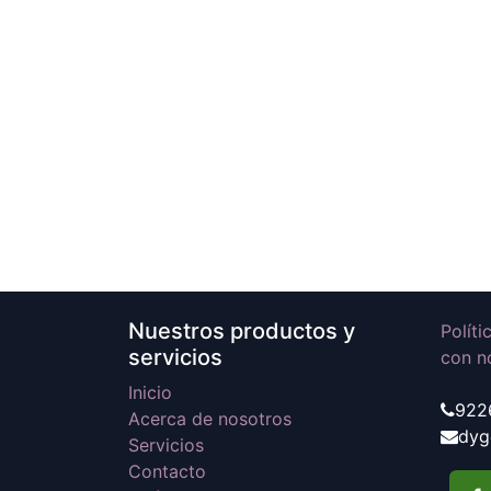
Nuestros productos y
Polít
servicios
con n
Inicio
922
Acerca de nosotros
dyg
Servicios
Contacto