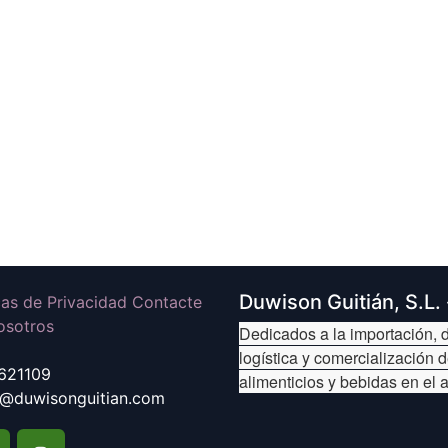
Duwison Guitián, S.L.
icas de Privacidad Contacte
osotros
Dedicados a la importación, d
logística y comercialización 
621109
alimenticios y bebidas en el 
@duwisonguitian.com