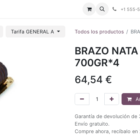
tros
Tienda Online
Transparencia
Blog
Contáctenos
+1 555-
Tarifa GENERAL A
Todos los productos
BRA
BRAZO NATA
700GR*4
64,54
€
Añ
Garantía de devolución de 
Envío gratuito.
Compre ahora, recíbalo en 