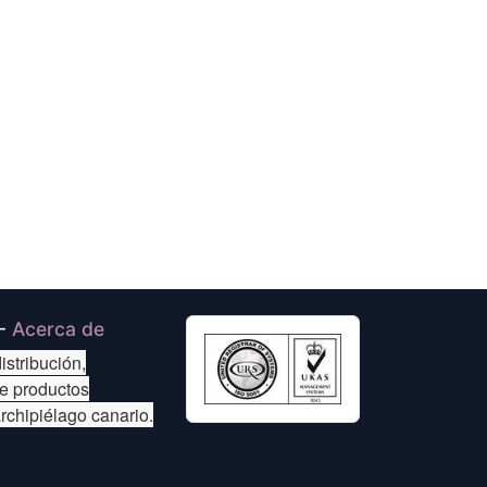
-
Acerca de
istribución,
de productos
archipiélago canario.