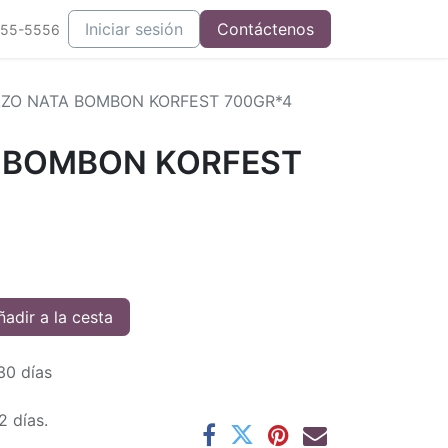
Iniciar sesión
Contáctenos
555-5556
ZO NATA BOMBON KORFEST 700GR*4
 BOMBON KORFEST
adir a la cesta
30 días
2 días.