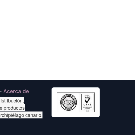
-
Acerca de
istribución,
de productos
archipiélago canario.