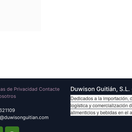
Duwison Guitián, S.L.
icas de Privacidad Contacte
osotros
Dedicados a la importación, d
logística y comercialización 
621109
alimenticios y bebidas en el 
@duwisonguitian.com