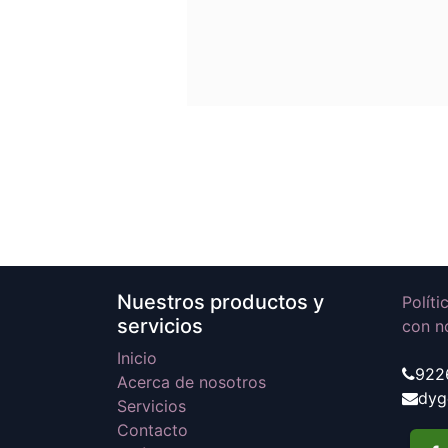
Nuestros productos y
Polít
servicios
con n
Inicio
922
Acerca de nosotros
dyg
Servicios
Contacto