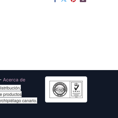
-
Acerca de
istribución,
de productos
archipiélago canario.