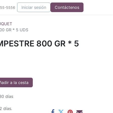
Iniciar sesión
Contáctenos
555-5556
UQUET
0 GR * 5 UDS
PESTRE 800 GR * 5
adir a la cesta
30 días
2 días.