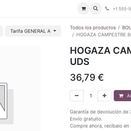
tros
Tienda Online
Transparencia
Blog
Contáctenos
+1 555-
Todos los productos
BO
Tarifa GENERAL A
HOGAZA CAMPESTRE 80
HOGAZA CAM
UDS
36,79
€
Añ
Garantía de devolución de 
Envío gratuito.
Compre ahora, recíbalo en 