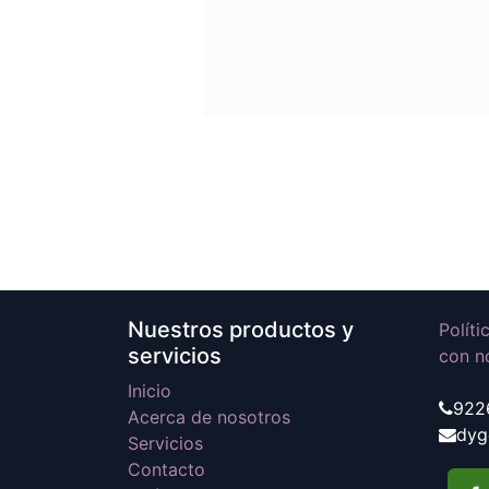
Nuestros productos y
Polít
servicios
con n
Inicio
922
Acerca de nosotros
dyg
Servicios
Contacto