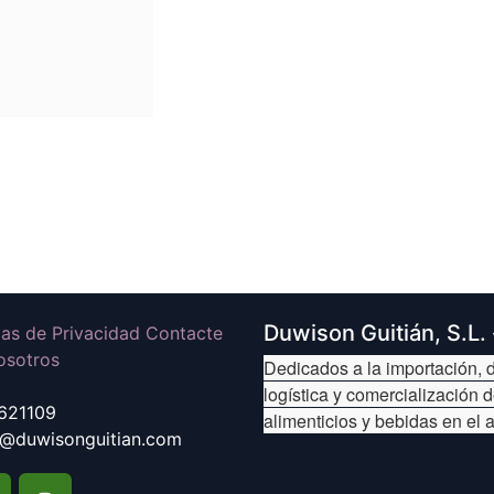
Duwison Guitián, S.L.
icas de Privacidad Contacte
osotros
Dedicados a la importación, d
logística y comercialización 
621109
alimenticios y bebidas en el 
@duwisonguitian.com