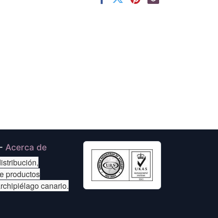
-
Acerca de
istribución,
de productos
archipiélago canario.