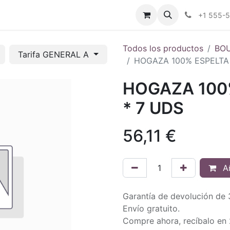
tros
Tienda Online
Transparencia
Blog
Contáctenos
+1 555-
Todos los productos
BO
Tarifa GENERAL A
HOGAZA 100% ESPELTA 
HOGAZA 100
* 7 UDS
56,11
€
Añ
Garantía de devolución de 
Envío gratuito.
Compre ahora, recíbalo en 