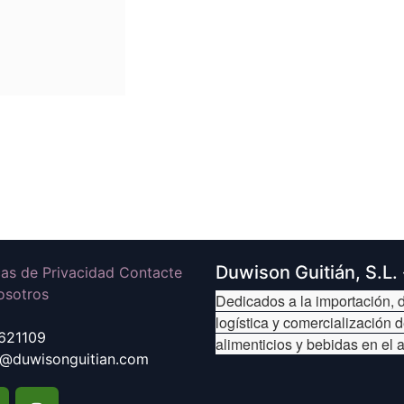
Duwison Guitián, S.L.
icas de Privacidad Contacte
osotros
Dedicados a la importación, d
logística y comercialización 
621109
alimenticios y bebidas en el 
@duwisonguitian.com