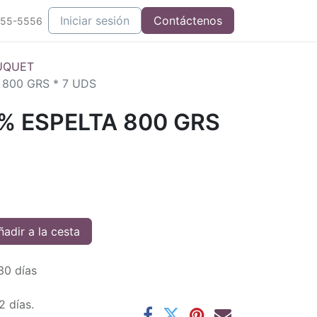
Iniciar sesión
Contáctenos
555-5556
UQUET
800 GRS * 7 UDS
% ESPELTA 800 GRS
adir a la cesta
30 días
2 días.