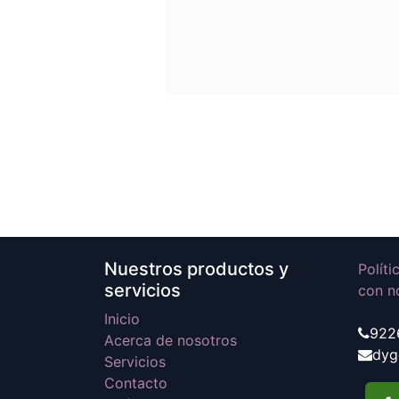
Nuestros productos y
Polít
servicios
con n
Inicio
922
Acerca de nosotros
dyg
Servicios
Contacto