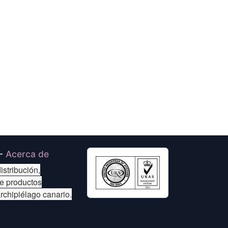
-
Acerca de
istribución,
de productos
archipiélago canario.