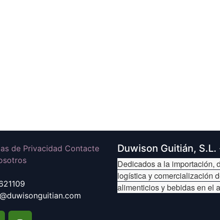
Duwison Guitián, S.L.
icas de Privacidad Contacte
osotros
Dedicados a la importación, d
logística y comercialización 
621109
alimenticios y bebidas en el 
@duwisonguitian.com