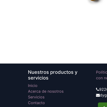
Nuestros productos y
Polít
servicios
con n
Inicio
922
Acerca de nosotros
dyg
Servicios
Contacto