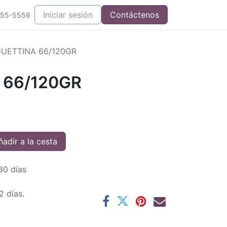
Iniciar sesión
Contáctenos
555-5556
UETTINA 66/120GR
 66/120GR
adir a la cesta
30 días
2 días.