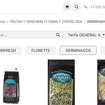
tros
Tienda Online
Transparencia
Blog
Contáctenos
+1 555-
tos
FRUTAS Y VERDURAS IV GAMA Y CONGELADA
GERMINAD
Tarifa GENERAL A
OMFRESH
FLORETTE
GERMINADOS