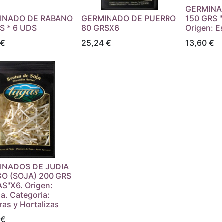
GERMINA
INADO DE RABANO
GERMINADO DE PUERRO
150 GRS 
S * 6 UDS
80 GRSX6
Origen: 
€
25,24
€
13,60
€
INADOS DE JUDIA
O (SOJA) 200 GRS
S"X6. Origen:
a. Categoria:
ras y Hortalizas
€