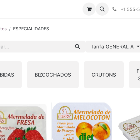
tros
Tienda Online
Transparencia
Blog
Contáctenos
+1 555-
tos
ESPECIALIDADES
Tarifa GENERAL A
F
BIDAS
BIZCOCHADOS
CRUTONS