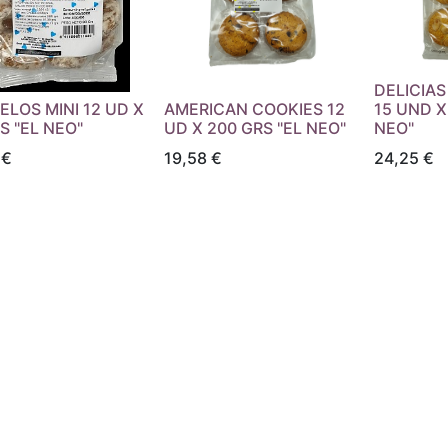
DELICIA
LOS MINI 12 UD X
AMERICAN COOKIES 12
15 UND X
S "EL NEO"
UD X 200 GRS "EL NEO"
NEO"
€
19,58
€
24,25
€