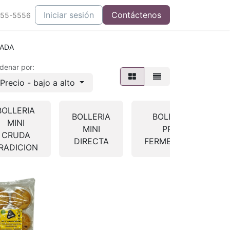
Iniciar sesión
Contáctenos
555-5556
BADA
denar por:
Precio - bajo a alto
BOLLERIA
BOLLERIA
BOLLERIA
MINI
MINI
PRE-
CRUDA
DIRECTA
FERMENTADA
RADICION