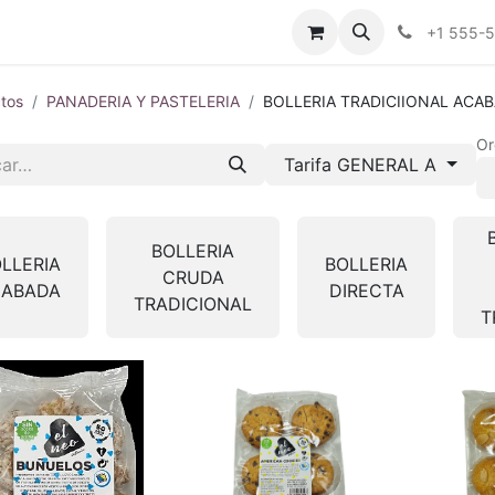
tros
Tienda Online
Transparencia
Blog
Contáctenos
+1 555-
tos
PANADERIA Y PASTELERIA
BOLLERIA TRADICIIONAL ACA
Or
Tarifa GENERAL A
BOLLERIA
LLERIA
BOLLERIA
CRUDA
CABADA
DIRECTA
TRADICIONAL
T